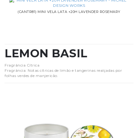
(CANTR81) MINI VELA LATA +20H LAVENDER ROSEMARY
LEMON BASIL
Fragrância Cítrica
Fragrância: Notas cítricas de limão e tangerinas realçadas por
folhas verdes de manjericão.