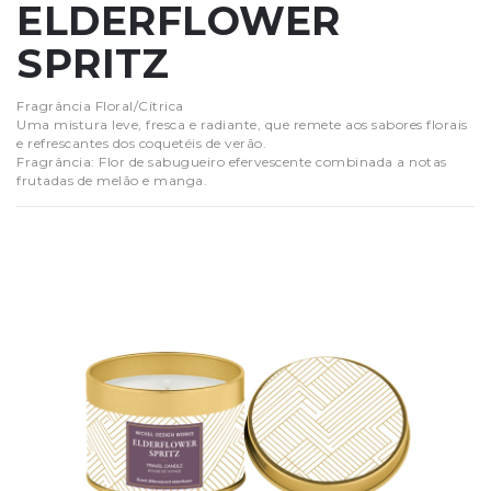
ELDERFLOWER
SPRITZ
Fragrância Floral/Cítrica
Uma mistura leve, fresca e radiante, que remete aos sabores florais
e refrescantes dos coquetéis de verão.
Fragrância: Flor de sabugueiro efervescente combinada a notas
frutadas de melão e manga.