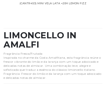
(CANTR453) MINI VELA LATA +20H LEMON FIZZ
LIMONCELLO IN
AMALFI
Fragrância Fresca/Frutada
Inspirada no charme da Costa Amalfitana, esta fragrância reúne o
frescor vibrante do limão e da laranja com um toque adocicado e
delicadas notas de almíscar. Uma combinação leve, alegre e
sofisticada que traduz a essência do clássico limoncello italiano.
Fragrância: Frescor do limão e da laranja com um toque adocicado
e delicadas notas de almíscar.