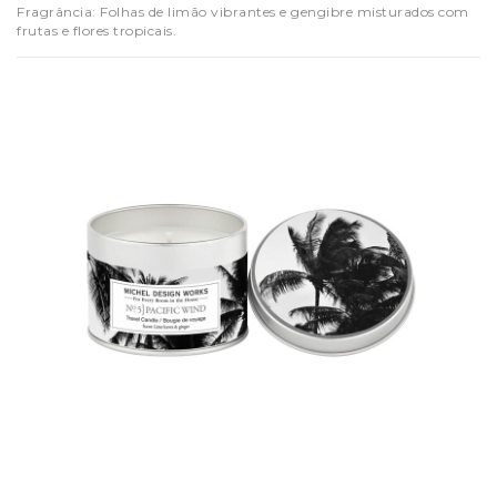
Fragrância: Folhas de limão vibrantes e gengibre misturados com
frutas e flores tropicais.