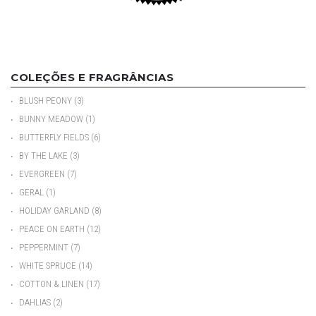
COLEÇÕES E FRAGRÂNCIAS
•
BLUSH PEONY
(3)
•
BUNNY MEADOW
(1)
•
BUTTERFLY FIELDS
(6)
•
BY THE LAKE
(3)
•
EVERGREEN
(7)
•
GERAL
(1)
•
HOLIDAY GARLAND
(8)
•
PEACE ON EARTH
(12)
•
PEPPERMINT
(7)
•
WHITE SPRUCE
(14)
•
COTTON & LINEN
(17)
•
DAHLIAS
(2)