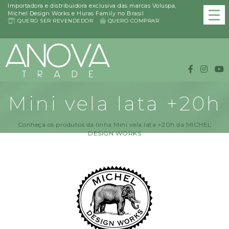
Importadora e distribuidora exclusiva das marcas Voluspa,
Michel Design Works e Huras Family no Brasil
QUERO SER REVENDEDOR
QUERO COMPRAR
Mini vela lata +20h
Conheça os produtos da linha Mini vela lata +20h da MICHEL
DESIGN WORKS