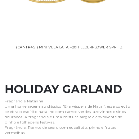
(CANTR451) MINI VELA LATA +20H ELDERFLOWER SPRITZ
HOLIDAY GARLAND
Fragrância Natalina
Uma homenagem ao clássico "Era véspera de Natal", essa coleção
celebra o espírito natalino com ramos verdes, azevinhos e sinos
dourados. A fragrância é uma mistura alegre e envolvente de
pinho e folhagens festivas.
Fragrância: Ramos de cedro com eucalipto, pinho e frutas
vermelhas.