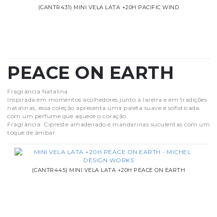
(CANTR431) MINI VELA LATA +20H PACIFIC WIND
PEACE ON EARTH
Fragrância Natalina
Inspirada em momentos acolhedores junto à lareira e em tradições
natalinas, essa coleção apresenta uma paleta suave e sofisticada,
com um perfume que aquece o coração.
Fragrância: Cipreste amadeirado e mandarinas suculentas com um
toque de âmbar.
(CANTR445) MINI VELA LATA +20H PEACE ON EARTH