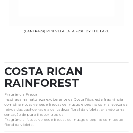
(CANTR429) MINI VELA LATA +20H BY THE LAKE
COSTA RICAN
RAINFOREST
Fragrância Fresca
Inspirada na natureza exuberante da Costa Rica, esta fragrância
combina notas verdes e frescas de musgo e pepino com a leveza da
névoa das cachoeiras e a delicadeza floral da violeta, criando uma
sensação de puro frescor tropical
Fragrância: Notas verdes e frescas de musgo e pepino com toque
floral da violeta.