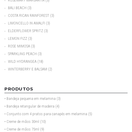
•
ROSEMARY MARGARITA
(3)
•
BALI BEACH
(3)
•
COSTA RICAN RAINFOREST
(3)
•
LIMONCELLO IN AMALFI
(3)
•
ELDERFLOWER SPRITZ
(3)
•
LEMON FIZZ
(3)
•
ROSE MIMOSA
(3)
•
SPARKLING PEACH
(3)
•
WILD HYDRANGEA
(18)
•
WINTERBERRY E BALSAM
(2)
PRODUTOS
• Bandeja pequena em melamina
(3)
• Bandeja retangular de madeira
(4)
• Conjunto com 4 pratos para canapés em melamina
(5)
• Creme de mãos 30ml
(10)
• Creme de mãos 75ml
(9)