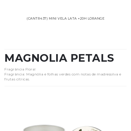
(CANTR437) MINI VELA LATA +20H LORANGE
MAGNOLIA PETALS
Fragrância Floral
Fragrância: Magnólia e folhas verdes com notas de madressilva e
frutas cítricas.