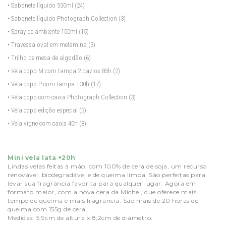
• Sabonete líquido 530ml
(24)
• Sabonete líquido Photograph Collection
(3)
• Spray de ambiente 100ml
(15)
• Travessa oval em melamina
(3)
• Trilho de mesa de algodão
(6)
• Vela copo M com tampa 2 pavios 85h
(2)
• Vela copo P com tampa +30h
(17)
• Vela copo com caixa Photograph Collection
(3)
• Vela copo edição especial
(3)
• Vela vigne com caixa 40h
(8)
Mini vela lata +20h
Lindas velas feitas à mão, com 100% de cera de soja, um recurso
renovável, biodegradável e de queima limpa. São perfeitas para
levar sua fragrância favorita para qualquer lugar. Agora em
formato maior, com a nova cera da Michel, que oferece mais
tempo de queima e mais fragrância. São mais de 20 horas de
queima com 155g de cera.
Medidas: 5,9cm de altura x 8,2cm de diâmetro.