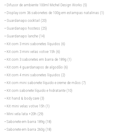
• Difusor de ambiente 100ml Michel Design Works
(5)
• Display com 36 sabonetes de 100g em estampas natalinas
(1)
• Guardanapo cocktail
(20)
• Guardanapo hostess
(25)
• Guardanapo lanche
(14)
• Kit com 3 mini sabonetes líquidos
(6)
• Kit com 3 mini velas votive 15h
(6)
• Kit com 3 sabonetes em barra de 189g
(1)
• Kit com 4 guardanapos de algodão
(6)
• Kit com 4 mini sabonetes líquidos
(2)
• Kit com mini sabonete líquido e creme de mãos
(7)
• Kit com sabonete líquido e hidratante
(10)
• Kit hand & body care
(3)
• Kit mini velas votive 15h
(1)
• Mini vela lata +20h
(29)
• Sabonete em barra 189g
(18)
• Sabonete em barra 260g
(18)