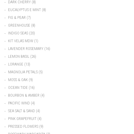
•
DARK CHERRY
(8)
•
EUCALYPTUS E MINT
(8)
•
FIG & PEAR
(7)
•
GREENHOUSE
(8)
•
INDIGO SEAS
(20)
•
KIT VELAS MDW
(1)
•
LAVENDER ROSEMARY
(16)
•
LEMON BASIL
(26)
•
LORANGE
(13)
•
MAGNOLIA PETALS
(5)
•
MOSS & OAK
(9)
•
OCEAN TIDE
(16)
•
BOURBON & AMBER
(4)
•
PACIFIC WIND
(4)
•
SEA SALT & SAND
(4)
•
PINK GRAPEFRUIT
(4)
•
PRESSED FLOWERS
(9)