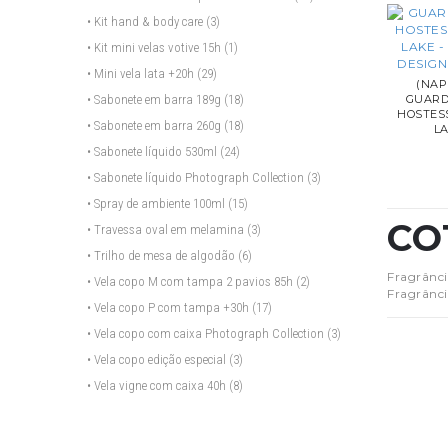
• Kit hand & body care
(3)
• Kit mini velas votive 15h
(1)
• Mini vela lata +20h
(29)
(NAP
• Sabonete em barra 189g
(18)
GUAR
HOSTES
• Sabonete em barra 260g
(18)
L
• Sabonete líquido 530ml
(24)
• Sabonete líquido Photograph Collection
(3)
• Spray de ambiente 100ml
(15)
CO
• Travessa oval em melamina
(3)
• Trilho de mesa de algodão
(6)
Fragrânci
• Vela copo M com tampa 2 pavios 85h
(2)
Fragrânci
• Vela copo P com tampa +30h
(17)
• Vela copo com caixa Photograph Collection
(3)
• Vela copo edição especial
(3)
• Vela vigne com caixa 40h
(8)