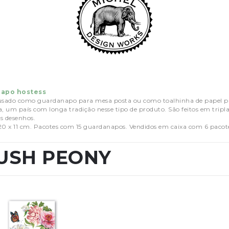
apo hostess
usado como guardanapo para mesa posta ou como toalhinha de papel p
 um país com longa tradição nesse tipo de produto. São feitos em tripl
s desenhos.
20 x 11 cm. Pacotes com 15 guardanapos. Vendidos em caixa com 6 pacot
USH PEONY