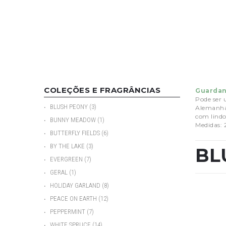
COLEÇÕES E FRAGRÂNCIAS
Guardan
Pode ser 
•
BLUSH PEONY
(3)
Alemanha,
com lindo
•
BUNNY MEADOW
(1)
Medidas: 
•
BUTTERFLY FIELDS
(6)
•
BY THE LAKE
(3)
BL
•
EVERGREEN
(7)
•
GERAL
(1)
•
HOLIDAY GARLAND
(8)
•
PEACE ON EARTH
(12)
•
PEPPERMINT
(7)
•
WHITE SPRUCE
(14)