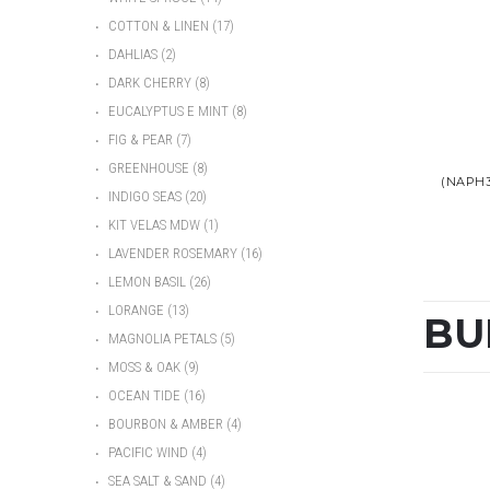
•
COTTON & LINEN
(17)
•
DAHLIAS
(2)
•
DARK CHERRY
(8)
•
EUCALYPTUS E MINT
(8)
•
FIG & PEAR
(7)
•
GREENHOUSE
(8)
(NAPH
•
INDIGO SEAS
(20)
•
KIT VELAS MDW
(1)
•
LAVENDER ROSEMARY
(16)
•
LEMON BASIL
(26)
•
LORANGE
(13)
BU
•
MAGNOLIA PETALS
(5)
•
MOSS & OAK
(9)
•
OCEAN TIDE
(16)
•
BOURBON & AMBER
(4)
•
PACIFIC WIND
(4)
•
SEA SALT & SAND
(4)