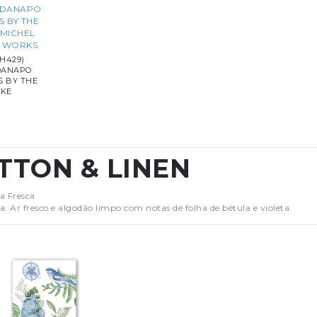
H429)
DANAPO
S BY THE
AKE
TTON & LINEN
a Fresca
a: Ar fresco e algodão limpo com notas de folha de bétula e violeta.