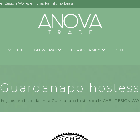
hel Design Works e Huras Family no Brasil
MICHEL DESIGN WORKS
HURAS FAMILY
BLOG
Guardanapo hostess
heça os produtos da linha Guardanapo hostess da MICHEL DESIGN W