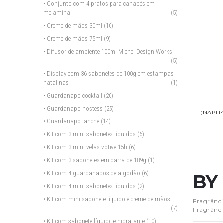
• Conjunto com 4 pratos para canapés em
melamina
(5)
• Creme de mãos 30ml
(10)
• Creme de mãos 75ml
(9)
• Difusor de ambiente 100ml Michel Design Works
(5)
• Display com 36 sabonetes de 100g em estampas
natalinas
(1)
• Guardanapo cocktail
(20)
• Guardanapo hostess
(25)
(NAPH
• Guardanapo lanche
(14)
• Kit com 3 mini sabonetes líquidos
(6)
• Kit com 3 mini velas votive 15h
(6)
• Kit com 3 sabonetes em barra de 189g
(1)
• Kit com 4 guardanapos de algodão
(6)
BY
• Kit com 4 mini sabonetes líquidos
(2)
• Kit com mini sabonete líquido e creme de mãos
Fragrânci
(7)
Fragrânci
• Kit com sabonete líquido e hidratante
(10)