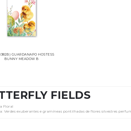
H382B) GUARDANAPO HOSTESS
BUNNY MEADOW B
TTERFLY FIELDS
a Floral
a: Verdes exuberantes e gramíneas pontilhadas de flores silvestres perfu