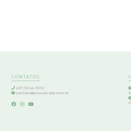
CONTATOS
(47) 3044-5100
contato@anovatrade.com.br
0
0