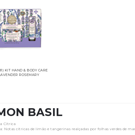
81) KIT HAND & BODY CARE
LAVENDER ROSEMARY
MON BASIL
a Cítrica
a: Notas cítricas de limão e tangerinas realçadas por folhas verdes de ma