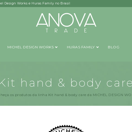
hel Design Works e Huras Family no Brasil
MICHEL DESIGN WORKS
HURAS FAMILY
BLOG
Kit hand & body car
heça os produtos da linha Kit hand & body care da MICHEL DESIGN W