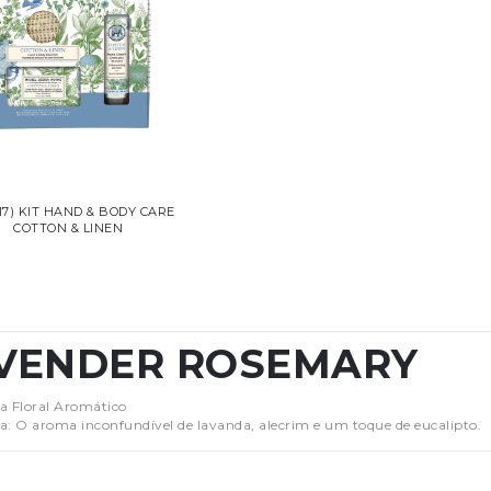
17) KIT HAND & BODY CARE
COTTON & LINEN
VENDER ROSEMARY
a Floral Aromático
a: O aroma inconfundível de lavanda, alecrim e um toque de eucalipto.