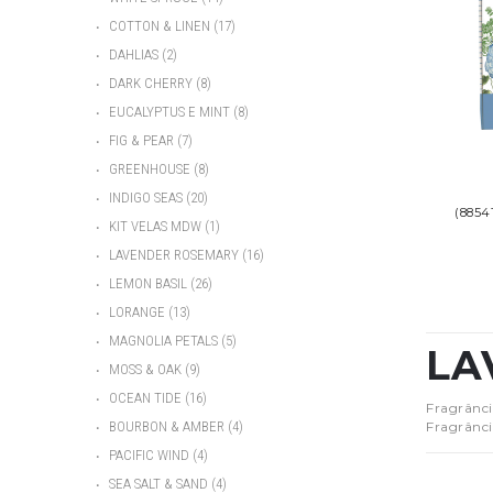
•
COTTON & LINEN
(17)
•
DAHLIAS
(2)
•
DARK CHERRY
(8)
•
EUCALYPTUS E MINT
(8)
•
FIG & PEAR
(7)
•
GREENHOUSE
(8)
•
INDIGO SEAS
(20)
(8854
•
KIT VELAS MDW
(1)
•
LAVENDER ROSEMARY
(16)
•
LEMON BASIL
(26)
•
LORANGE
(13)
•
MAGNOLIA PETALS
(5)
LA
•
MOSS & OAK
(9)
•
OCEAN TIDE
(16)
Fragrânci
Fragrânci
•
BOURBON & AMBER
(4)
•
PACIFIC WIND
(4)
•
SEA SALT & SAND
(4)