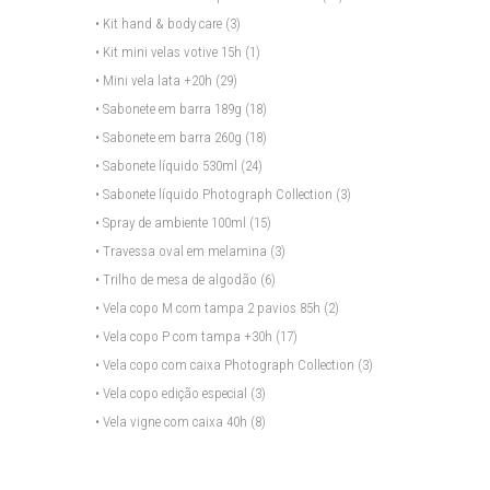
• Kit hand & body care
(3)
• Kit mini velas votive 15h
(1)
• Mini vela lata +20h
(29)
• Sabonete em barra 189g
(18)
• Sabonete em barra 260g
(18)
• Sabonete líquido 530ml
(24)
• Sabonete líquido Photograph Collection
(3)
• Spray de ambiente 100ml
(15)
• Travessa oval em melamina
(3)
• Trilho de mesa de algodão
(6)
• Vela copo M com tampa 2 pavios 85h
(2)
• Vela copo P com tampa +30h
(17)
• Vela copo com caixa Photograph Collection
(3)
• Vela copo edição especial
(3)
• Vela vigne com caixa 40h
(8)