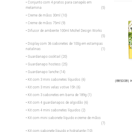
• Conjunto com 4 pratos para canapés em
melamina
(5)
• Creme de mãos 30ml
(10)
• Creme de mãos 75ml
(9)
• Difusor de ambiente 100ml Michel Design Works
(5)
• Display com 36 sabonetes de 100g em estampas
natalinas
(1)
• Guardanapo cocktail
(20)
• Guardanapo hostess
(25)
• Guardanapo lanche
(14)
• Kit com 3 mini sabonetes líquidos
(6)
(885008)
• Kit com 3 mini velas votive 15h
(6)
• Kit com 3 sabonetes em barra de 189g
(1)
• Kit com 4 guardanapos de algodão
(6)
• Kit com 4 mini sabonetes líquidos
(2)
• Kit com mini sabonete líquido e creme de mãos
(7)
• Kit com sabonete líquido e hidratante
(10)