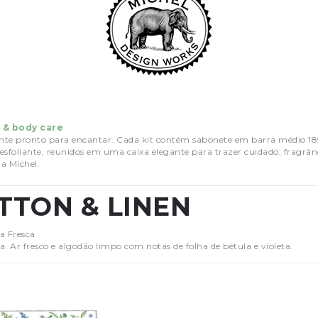
 & body care
nte pronto para encantar. Cada kit contém sabonete em barra médio 1
esfoliante, reunidos em uma caixa elegante para trazer cuidado, fragrâ
da Michel.
TTON & LINEN
a Fresca
a: Ar fresco e algodão limpo com notas de folha de bétula e violeta.