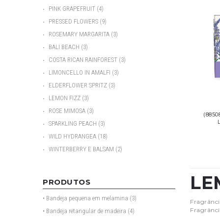
•
PINK GRAPEFRUIT
(4)
•
PRESSED FLOWERS
(9)
•
ROSEMARY MARGARITA
(3)
•
BALI BEACH
(3)
•
COSTA RICAN RAINFOREST
(3)
•
LIMONCELLO IN AMALFI
(3)
•
ELDERFLOWER SPRITZ
(3)
•
LEMON FIZZ
(3)
•
ROSE MIMOSA
(3)
(8850
•
SPARKLING PEACH
(3)
•
WILD HYDRANGEA
(18)
•
WINTERBERRY E BALSAM
(2)
LE
PRODUTOS
• Bandeja pequena em melamina
(3)
Fragrânci
Fragrânci
• Bandeja retangular de madeira
(4)