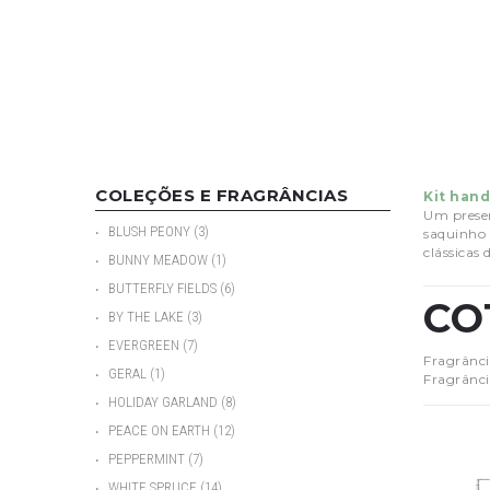
COLEÇÕES E FRAGRÂNCIAS
Kit hand
Um prese
•
BLUSH PEONY
(3)
saquinho 
clássicas 
•
BUNNY MEADOW
(1)
•
BUTTERFLY FIELDS
(6)
CO
•
BY THE LAKE
(3)
•
EVERGREEN
(7)
Fragrânci
•
GERAL
(1)
Fragrânci
•
HOLIDAY GARLAND
(8)
•
PEACE ON EARTH
(12)
•
PEPPERMINT
(7)
•
WHITE SPRUCE
(14)