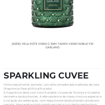
(55310) VELA POTE VIDRO G 100H TAMPA VIDRO NOBLE FIR
GARLAND
SPARKLING CUVEE
Vinho espumante, pomelo, carvalho amadeirado e pétalas de rosa.
(fragrância fresca/cítrica/frutada)
A fragrância abre com tons frutados vivazes de Toranja e Groselha
Vermelha borbulhantes. A efervescência de nossa mistura especial é
o coração da celebração, com espumante borbulhando caindo em
cascata, dançando e misturando-se com a suculenta nectarina e