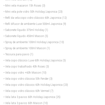
• Mini vela macaron 15h Roses
(3)
• Mini vela pote vidro 50h Holiday/Japonica
(23)
• Refil da vela copo vidro clássico 60h Japonica
(12)
• Refil difusor de ambiente Luxe 500ml Japonica
(9)
• Sabonete líquido 375ml Holiday
(1)
• Sabonete líquido 450ml Maison
(5)
• Spray de ambiente 100ml Holiday/Japonica
(13)
• Spray de ambiente 100ml Maison
(1)
• Tesoura para pavio
(1)
• Vela copo clássico Luxe 60h Holiday/Japonica
(5)
• Vela copo trabalhado 40h Roses
(3)
• Vela copo vidro +60h Maison
(10)
• Vela copo vidro clássica 55h Fender
(3)
• Vela copo vidro clássico 60h Holiday/Japonica
(23)
• Vela copo vidro clássico 60h Vermeil
(7)
• Vela lata 3 pavios 60h Holiday/Japonica
(25)
• Vela lata 3 pavios 60h Maison
(10)