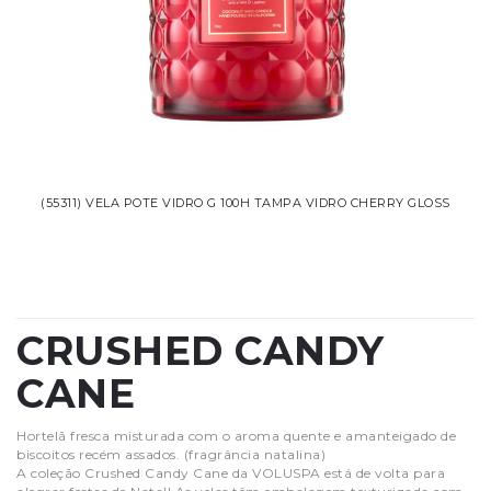
(55311) VELA POTE VIDRO G 100H TAMPA VIDRO CHERRY GLOSS
CRUSHED CANDY
CANE
Hortelã fresca misturada com o aroma quente e amanteigado de
biscoitos recém assados. (fragrância natalina)
A coleção Crushed Candy Cane da VOLUSPA está de volta para