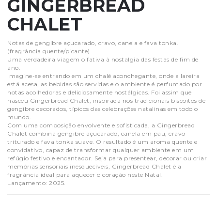
GINGERBREAD
CHALET
Notas de gengibre açucarado, cravo, canela e fava tonka.
(fragrância quente/picante)
Uma verdadeira viagem olfativa à nostalgia das festas de fim de
ano.
Imagine-se entrando em um chalé aconchegante, onde a lareira
está acesa, as bebidas são servidas e o ambiente é perfumado por
notas acolhedoras e deliciosamente nostálgicas. Foi assim que
nasceu Gingerbread Chalet, inspirada nos tradicionais biscoitos de
gengibre decorados, típicos das celebrações natalinas em todo o
mundo.
Com uma composição envolvente e sofisticada, a Gingerbread
Chalet combina gengibre açucarado, canela em pau, cravo
triturado e fava tonka suave. O resultado é um aroma quente e
convidativo, capaz de transformar qualquer ambiente em um
refúgio festivo e encantador. Seja para presentear, decorar ou criar
memórias sensoriais inesquecíveis, Gingerbread Chalet é a
fragrância ideal para aquecer o coração neste Natal.
Lançamento: 2025.