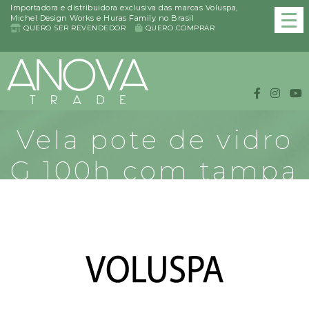
Importadora e distribuidora exclusiva das marcas Voluspa,
Michel Design Works e Huras Family no Brasil
QUERO SER REVENDEDOR
QUERO COMPRAR
Vela pote de vidro
G 100h com tampa
de vidro
Holiday/Japonica
Conheça os produtos da linha Vela pote de vidro G 100h com
tampa de vidro Holiday/Japonica da VOLUSPA