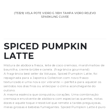
(73329) VELA POTE VIDRO G 100H TAMPA VIDRO RELEVO
SPARKLING CUVEE
SPICED PUMPKIN
LATTE
Mistura de abóbora fresca, leite de coco cremoso, marshmallow de
baunilha, creme brûlée e canela. (fragrância gourmand)
A fragrância best seller da Voluspa, Spiced Pumpkin Latte, foi
repaginada para a Japonica Collection com novo frasco
texturizado e uma nova cor vibrante — perfeita para aquecer os
sentidos nos dias frios ou antecipar o clima aconchegante do
outono.
A mesma essência que conquistou corações. Uma combinação
cremosa e envolvente de abóbora com especiarias quentes, notas
doces e aquele toque irresistível que remete a tardes preguiçosas,
meias grossas e bebidas fumegantes. Spiced Pumpkin Latte é puro