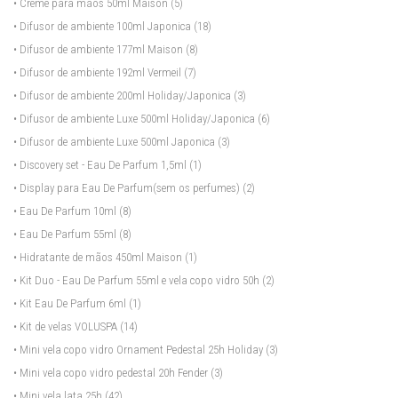
• Creme para mãos 50ml Maison
(5)
• Difusor de ambiente 100ml Japonica
(18)
• Difusor de ambiente 177ml Maison
(8)
• Difusor de ambiente 192ml Vermeil
(7)
• Difusor de ambiente 200ml Holiday/Japonica
(3)
• Difusor de ambiente Luxe 500ml Holiday/Japonica
(6)
• Difusor de ambiente Luxe 500ml Japonica
(3)
• Discovery set - Eau De Parfum 1,5ml
(1)
• Display para Eau De Parfum(sem os perfumes)
(2)
• Eau De Parfum 10ml
(8)
• Eau De Parfum 55ml
(8)
• Hidratante de mãos 450ml Maison
(1)
• Kit Duo - Eau De Parfum 55ml e vela copo vidro 50h
(2)
• Kit Eau De Parfum 6ml
(1)
• Kit de velas VOLUSPA
(14)
• Mini vela copo vidro Ornament Pedestal 25h Holiday
(3)
• Mini vela copo vidro pedestal 20h Fender
(3)
• Mini vela lata 25h
(42)