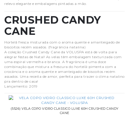
relevo elegante e embalagens pintadas a mão.
CRUSHED CANDY
CANE
Hortelã fresca misturada com o aroma quente e amanteigado de
biscoitos recém assados. (fragrância natalina)
A coleção Crushed Candy Cane da VOLUSPA está de volta para
alegrar festas de Natal! As velas têm embalagem texturizada com
uma espiral vermelha e branca. A fragrância é uma doce
combinação que mistura a frescura do hortelã-pimenta com a
crocância e o aroma quente e amanteigado de biscoitos recém
assados. Uma receita de amor, perfeita para trazer o clima natalino
pra dentro de casa!
Lançamento: 2019
(5526) VELA COPO VIDRO CLASSICO LUXE 60H CRUSHED CANDY
CANE