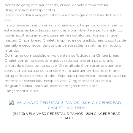
Notas de gengibre açucarado, cravo, canela e fava tonka.
(fragrância quente/picante)
Uma verdadeira viagem olfativa à nostalgia das festas de fim de
ano.
Imagine-se entrando em um chalé aconchegante, onde a lareira
está acesa, as bebidas são servidas e o ambiente é perfumado por
notas acolhedoras e deliciosamente nostálgicas. Foi assim que
nasceu Gingerbread Chalet, inspirada nos tradicionais biscoitos de
gengibre decorados, típicos das celebrações natalinas em todo o
mundo.
Com uma composição envolvente e sofisticada, a Gingerbread
Chalet combina gengibre açucarado, canela em pau, cravo
triturado e fava tonka suave. O resultado é um aroma quente e
convidativo, capaz de transformar qualquer ambiente em um
refúgio festivo e encantador. Seja para presentear, decorar ou criar
memórias sensoriais inesquecíveis, Gingerbread Chalet é a
fragrância ideal para aquecer o coração neste Natal.
Lançamento: 2025.
(54213) VELA VASO PEDESTAL 3 PAVIOS +80H GINGERBREAD
CHALET