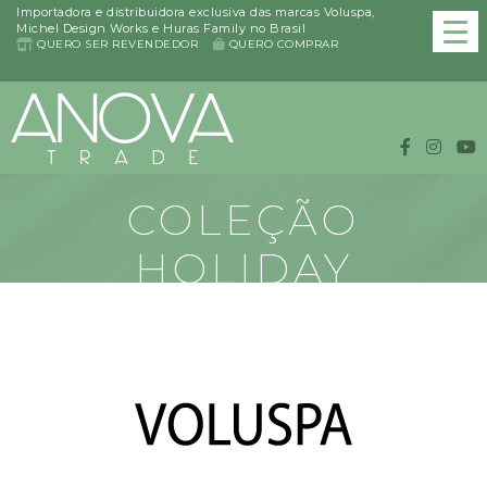
Importadora e distribuidora exclusiva das marcas Voluspa,
Michel Design Works e Huras Family no Brasil
QUERO SER REVENDEDOR
QUERO COMPRAR
COLEÇÃO
HOLIDAY
COLLECTION
Conheça os produtos da coleção HOLIDAY COLLECTION da
VOLUSPA