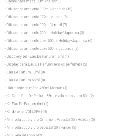
• Creme para mãos 50ml Maison
(5)
• Difusor de ambiente 100ml Japonica
(18)
• Difusor de ambiente 177ml Maison
(8)
• Difusor de ambiente 192ml Vermeil
(7)
• Difusor de ambiente 200ml Holiday/Japonica
(3)
• Difusor de ambiente Luxe 500ml Holiday/Japonica
(6)
• Difusor de ambiente Luxe 500ml Japonica
(3)
• Discovery set - Eau De Parfum 1,5ml
(1)
• Display para Eau De Parfum(sem os perfumes)
(2)
• Eau De Parfum 10ml
(8)
• Eau De Parfum 55ml
(8)
• Hidratante de mãos 450ml Maison
(1)
• Kit Duo - Eau De Parfum 55ml e vela copo vidro 50h
(2)
• Kit Eau De Parfum 6ml
(1)
• Kit de velas VOLUSPA
(14)
• Mini vela copo vidro Ornament Pedestal 25h Holiday
(3)
• Mini vela copo vidro pedestal 20h Fender
(3)
• Mini vela lata 25h
(42)