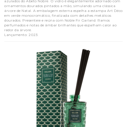
azulados do Abeto Nobre. O vidro é elegantemente adornado com
ornamentos dourados pintados a mão, simulando uma clássica
árvore de Natal. A embalagem externa espelha a estampa Art Déco
em verde monocromático, finalizada com detalhes metálicos
dourados. Presenteie e reúna com Noble Fir Garland. Ramos
perfumados e notas de âmbar brilhantes que espalham calor ao
redor da árvore.
Lançamento: 2023.