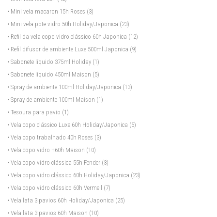
• Mini vela macaron 15h Roses
(3)
• Mini vela pote vidro 50h Holiday/Japonica
(23)
• Refil da vela copo vidro clássico 60h Japonica
(12)
• Refil difusor de ambiente Luxe 500ml Japonica
(9)
• Sabonete líquido 375ml Holiday
(1)
• Sabonete líquido 450ml Maison
(5)
• Spray de ambiente 100ml Holiday/Japonica
(13)
• Spray de ambiente 100ml Maison
(1)
• Tesoura para pavio
(1)
• Vela copo clássico Luxe 60h Holiday/Japonica
(5)
• Vela copo trabalhado 40h Roses
(3)
• Vela copo vidro +60h Maison
(10)
• Vela copo vidro clássica 55h Fender
(3)
• Vela copo vidro clássico 60h Holiday/Japonica
(23)
• Vela copo vidro clássico 60h Vermeil
(7)
• Vela lata 3 pavios 60h Holiday/Japonica
(25)
• Vela lata 3 pavios 60h Maison
(10)