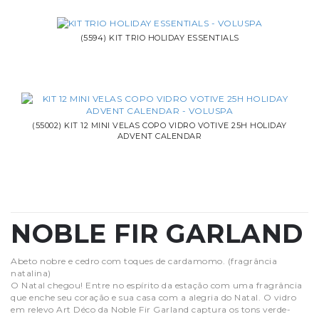
(5594) KIT TRIO HOLIDAY ESSENTIALS
(55002) KIT 12 MINI VELAS COPO VIDRO VOTIVE 25H HOLIDAY
ADVENT CALENDAR
NOBLE FIR GARLAND
Abeto nobre e cedro com toques de cardamomo. (fragrância
natalina)
O Natal chegou! Entre no espírito da estação com uma fragrância
que enche seu coração e sua casa com a alegria do Natal. O vidro
em relevo Art Déco da Noble Fir Garland captura os tons verde-