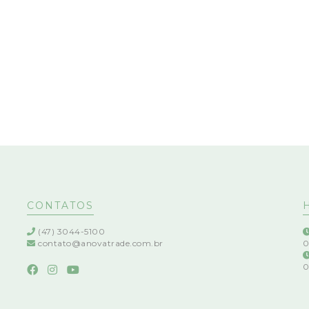
CONTATOS
(47) 3044-5100
contato@anovatrade.com.br
0
0