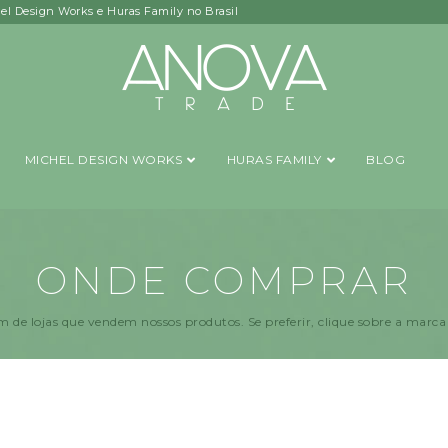
hel Design Works e Huras Family no Brasil
MICHEL DESIGN WORKS
HURAS FAMILY
BLOG
ONDE COMPRAR
m de lojas que vendem nossos produtos. Se preferir, clique sobre a marca 