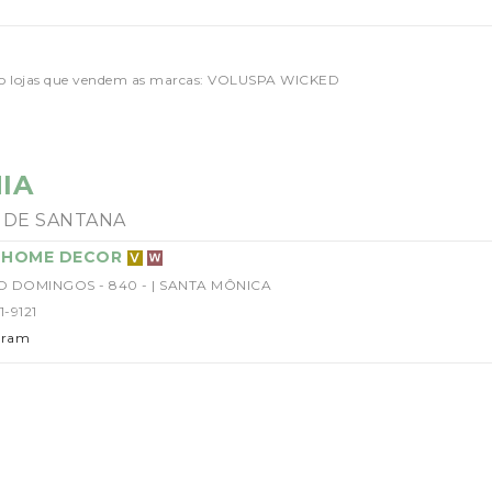
o lojas que vendem as marcas: VOLUSPA WICKED
IA
 DE SANTANA
I HOME DECOR
O DOMINGOS - 840 - | SANTA MÔNICA
1-9121
gram